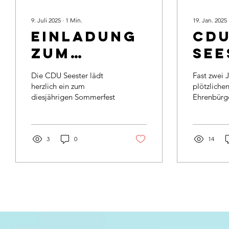
9. Juli 2025
∙
1
Min.
19. Jan. 2025
Einladung
CD
zum
SEE
sommerfest
KOM
Die CDU Seester lädt
Fast zwei 
VO
herzlich ein zum
plötzliche
diesjährigen Sommerfest
Ehrenbürg
Hell, dem 
Schweigem
der jüngste
3
0
14