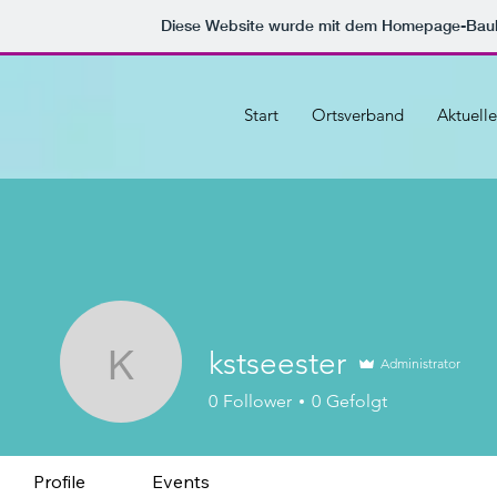
Diese Website wurde mit dem Homepage-Bau
Start
Ortsverband
Aktuelle
kstseester
Administrator
kstseester
0
Follower
0
Gefolgt
Profile
Events