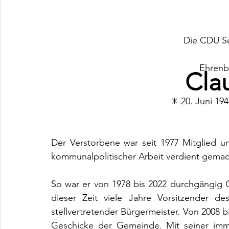
Die CDU Se
Ehrenb
Cla
✳ 20. Juni 1947
Der Verstorbene war seit 1977 Mitglied un
kommunalpolitischer Arbeit verdient gemac
So war er von 1978 bis 2022 durchgängig 
dieser Zeit viele Jahre Vorsitzender d
stellvertretender Bürgermeister. Von 2008 bis
Geschicke der Gemeinde. Mit seiner imme