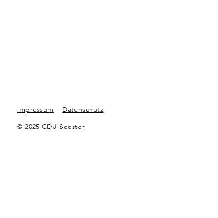
Tel.: +49 (0) 4125 702
Mobil: +49 (0) 171 7062892
E-Mail:
dralle-seester@t-online.de
Impressum
Datenschutz
© 2025 CDU Seester