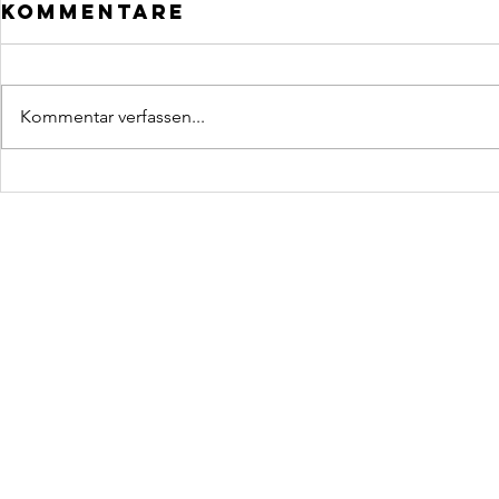
Kommentare
Kommentar verfassen...
Einladung zum
CDU S
sommerfest
KOMPL
VORST
KONTAKT
CDU Ortsverband Seester
c/o Willi Dralle (1. Vorsitzender)
Dorfstraße 71
25370 Seester