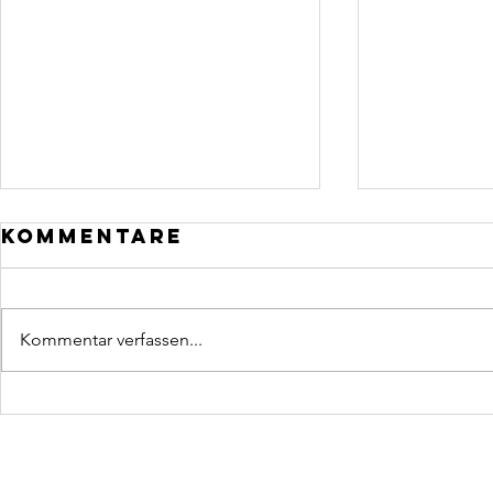
Kommentare
Kommentar verfassen...
Einladung zum
CDU S
sommerfest
KOMPL
VORST