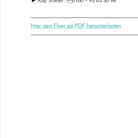
► Kay Stieler: 0160 – 93 85 30 98
Hier den Flyer als PDF herunterladen